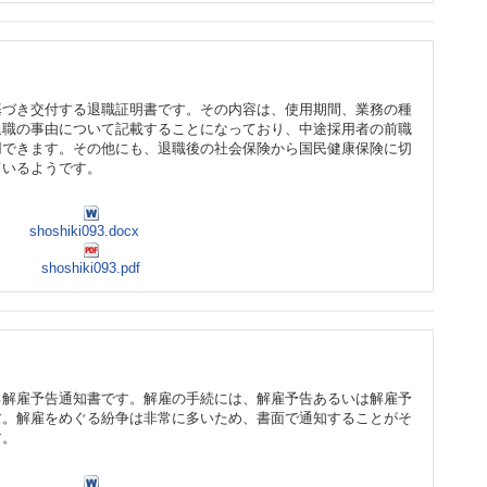
基づき交付する退職証明書です。その内容は、使用期間、業務の種
退職の事由について記載することになっており、中途採用者の前職
用できます。その他にも、退職後の社会保険から国民健康保険に切
ているようです。
shoshiki093.docx
shoshiki093.pdf
る解雇予告通知書です。解雇の手続には、解雇予告あるいは解雇予
す。解雇をめぐる紛争は非常に多いため、書面で通知することがそ
す。